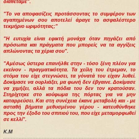
διαθέταμε".
"Το να αποφασίζεις προτάσσοντας το συμφέρον των
αγαπημένων σου αποτελεί άραγε το ασφαλέστερο
τεκμήριο ωριμότητας;"
"Η ευτυχία είναι εφικτή μονάχα όταν πηγάζει από
πρόσωπα και πράγματα που μπορείς να τα αγγίξεις
απλώνοντας τα χέρια σου".
"Αμέσως ύστερα επανήλθε στην - τόσο ξένη πλέον για
εκείνον - πραγματικότητα. Τα χείλη του έτρεμαν, το
στόμα του είχε στεγνώσει, τα γόνατά του είχαν λυθεί.
Δοκίμασε να ουρλιάξει, μα φωνή δεν έβγαινε. Δοκίμασε
να χιμήξει, αλλά τα πόδια του δεν τον κρατούσαν.
Στηρίχτηκε στο κούφωμα της πόρτας για να μην
καταρρεύσει. Και στη συνέχεια έκανε μεταβολή και - με
ασταθή βήματα μεθυσμένου γέρου - κατευθύνθηκε
προς την έξοδο του σπιτιού του, που είχε μεταμορφωθεί
σε κελλί".
Κ.Μ