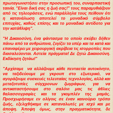
πρωταγωνιστήσει στην προσωπική του, συναρπαστική
ταινία. "Είναι δική σας η ζωή σας!" τους παραμυθιάζουν
από τις τηλεοράσεις, ενώ παράλληλα τους πείθουν ότι
η κατανάλωση αποτελεί το μοναδικό σύμβολο
επιτυχίας, καθώς επίσης και το μοναδικό αντίδοτο για
την κατάθλιψη".
"Η Δικαιοσύνη, ένα φάντασμα το οποίο σκύβει δήθεν
πάνω από τα ανθρώπινα, ζυγίζει τα υπέρ και τα κατά και
επαναφέρει με χειρουργική ακρίβεια τις ισορροπίες που
διασαλεύονται. Αστεία πράγματα! Δε ζητώ Δικαιοσύνη.
Εκδίκηση ζητάω!"
"Αρχίσαμε να αλλάζουμε κάθε πενταετία αυτοκίνητο,
να ταξιδεύουμε με γκρουπ στο εξωτερικό, να
αγοράζουμε συσκευές τελευταίας τεχνολογίας, αλλά και
μεταξοτυπίες σύγχρονων ζωγράφων, για να
αντικαταστήσουμε στο σαλόνι μας τις άθλιες
θαλασσογραφίες και τα γκομπλέν της μαμάς.
Προσχωρήσαμε εν ολίγοις σε έναν καινούριο τρόπο
ζωής, εξελιχθήκαμε σε καταναλωτές με ισχύ και με
άποψη. Άποψη όμως, στην πραγματικότητα, δε