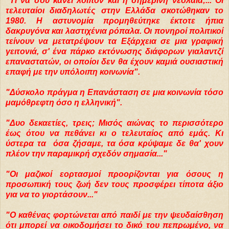
"Τι να σου κάνει λοιπόν και η σημερινή νεολαία;... Οι
τελευταίοι διαδηλωτές στην Ελλάδα σκοτώθηκαν το
1980. Η αστυνομία προμηθεύτηκε έκτοτε ήπια
δακρυγόνα και λαστιχένια ρόπαλα. Οι πονηροί πολιτικοί
τείνουν να μετατρέψουν τα Εξάρχεια σε μια γραφική
γειτονιά, σ' ένα πάρκο εκτόνωσης διάφορων γιαλαντζί
επαναστατών, οι οποίοι δεν θα έχουν καμιά ουσιαστική
επαφή με την υπόλοιπη κοινωνία".
"Δύσκολο πράγμα η Επανάσταση σε μια κοινωνία τόσο
μαμόθρεφτη όσο η ελληνική".
"Δυο δεκαετίες, τρεις; Μισός αιώνας το περισσότερο
έως ότου να πεθάνει κι ο τελευταίος από εμάς. Κι
ύστερα τα όσα ζήσαμε, τα όσα κρύψαμε δε θα' χουν
πλέον την παραμικρή σχεδόν σημασία..."
"Οι μαζικοί εορτασμοί προορίζονται για όσους η
προσωπική τους ζωή δεν τους προσφέρει τίποτα άξιο
για να το γιορτάσουν..."
"Ο καθένας φορτώνεται από παιδί με την ψευδαίσθηση
ότι μπορεί να οικοδομήσει το δικό του πεπρωμένο, να