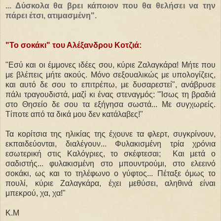
... Δύσκολα θα βρει κάποιον που θα θελήσει να την
πάρει έτσι, ατιμασμένη".
"Το σοκάκι" του Αλέξανδρου Κοτζιά:
"Εσύ και οι έμμονες ιδέες σου, κύριε Ζαλαγκάρα! Μήτε που
με βλέπεις μήτε ακούς. Μόνο σεξουαλικώς με υπολογίζεις,
και αυτό δε σου το επιτρέπω, με δυσαρεστεί", ανάβρυσε
πάλι τραγουδιστά, μαζί κι ένας στεναγμός: "Ίσως τη βραδιά
στο Θησείο δε σου τα εξήγησα σωστά... Με συγχωρείς.
Τίποτε από τα δικά μου δεν κατάλαβες!"
Τα κορίτσια της ηλικίας της έχουνε τα φλερτ, συγκρίνουν,
εκπαιδεύονται, διαλέγουν... Φυλακισμένη τρία χρόνια
εσωτερική στις Καλόγριες, το σκέφτεσαι; Και μετά ο
σαδιστής... φυλακισμένη στο μπουντρούμι, στο ελεεινό
σοκάκι, ως και το τηλέφωνο ο γύφτος... Πέταξε όμως το
πουλί, κύριε Ζαλαγκάρα, έχει μεθύσει, αληθινά είναι
μπεκρού, χα, χα!"
Κ.Μ