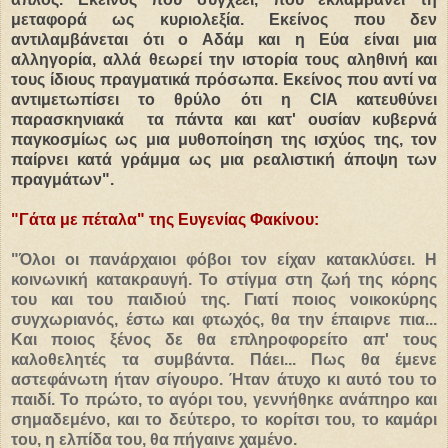
μεταφορά ως κυριολεξία. Εκείνος που δεν
αντιλαμβάνεται ότι ο Αδάμ και η Εύα είναι μια
αλληγορία, αλλά θεωρεί την ιστορία τους αληθινή και
τους ίδιους πραγματικά πρόσωπα. Εκείνος που αντί να
αντιμετωπίσει το θρύλο ότι η CIA κατευθύνει
παρασκηνιακά τα πάντα και κατ' ουσίαν κυβερνά
παγκοσμίως ως μια μυθοποίηση της ισχύος της, τον
παίρνει κατά γράμμα ως μια ρεαλιστική άποψη των
πραγμάτων".
"Γάτα με πέταλα" της Ευγενίας Φακίνου:
"Όλοι οι πανάρχαιοι φόβοι τον είχαν κατακλύσει. Η
κοινωνική κατακραυγή. Το στίγμα στη ζωή της κόρης
του και του παιδιού της. Γιατί ποιος νοικοκύρης
συγχωριανός, έστω και φτωχός, θα την έπαιρνε πια...
Και ποιος ξένος δε θα επληροφορείτο απ' τους
καλοθελητές τα συμβάντα. Πάει... Πως θα έμενε
αστεφάνωτη ήταν σίγουρο. Ήταν άτυχο κι αυτό του το
παιδί. Το πρώτο, το αγόρι του, γεννήθηκε ανάπηρο και
σημαδεμένο, και το δεύτερο, το κορίτσι του, το καμάρι
του, η ελπίδα του, θα πήγαινε χαμένο.