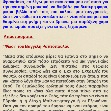
Φρανσίσκο, επιλέγω με τα ακουστικά μου στ' αυτιά για
την αγαπημένη μουσική, να διαβάζω για δεύτερη φορά,
μικρά βιβλία από τους πιο καλούς μου συγγραφείς,
ώστε να νιώθω ότι ανακαλύπτω εκ νέου κάποια μυστικά
θαμμένα στη μνήμη και να βρίσκω μια παράξενη χαρά
για το ωραίο που είχε γίνει κάπως ξεχασμένο.
Αποσπάσματα:
"Φίλοι" του Βαγγέλη Ραπτόπουλου:
"Μέσα στις επόμενες μέρες θα έφτανα στο σημείο να
αναρωτηθώ κατά πόσο επρόκειτο για μια γιγαντιαίας
κλίμακας συνωμοσία. Δεν πιστεύω στις θεωρίες
συνωμοσίας. Όπως λέει και ο Έκο στο
Εκκρεμές του
Φουκώ,
οι οπαδοί τους είναι θρησκευόμενα άτομα που
για κάποιο λόγο έπαψαν να πιστεύουν στην ύπαρξη του
Θεού. Το θεμελιώδες ερώτημά τους όμως παραμένει
ίδιο: ποιος τα κάνει όλα αυτά; Αφού πίσω από τις
εξελίξεις δεν κρύβεται ο Θεός, τότε θα πρέπει να είναι οι
Εβραίοι ή η Λέσχη Μπίλντενμπεργκ ή οι Εξωγήινοι.
Όσο για τον ορισμό του θρησκευόμενου ατόμου, είναι
απλός. Εκείνος που συγχέει, που εκλαμβάνει τη