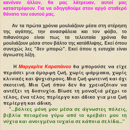
κανέναν άλλον, θα μας λάτρευαν, αυτοί μας
καταστρέφουν. Για να οδηγηθούμε στον αργό σταθερό
θάνατο του εαυτού μας.
Αν τα πρώτα χρόνια μουλιάζουν μέσα στη στέρηση
της αγάπης, την ανασφάλεια και τον φόβο, το
πιθανότερο είναι πως τα τελευταία χρόνια θα
μουλιάζουν μέσα στον βάλτο της κατάθλιψης. Εκεί όπου
συνεχώς λες "δεν μπορώ". Εκεί όπου η ευτυχία είναι
άγνωστη λέξη.
Η
θα μπορούσε να είχε
Μαργαρίτα Καραπάνου
περάσει μια όμορφη ζωή, χωρίς φάρμακα, χωρίς
κλινικές και ψυχιάτρους. Μια ζωή φωτεινή και όχι
σκοτεινή. Μια ζωή όπου δεν θα χρειαζόταν να
αντέξει τη δυστυχία. Βίωσε τη μοναξιά μέχρι το
τέλος, ένα τέλος περίεργο και άδικο για μια ζωή
περίεργη και άδικη.
"...βόλτες μόνη μου μέσα σε άγνωστες πόλεις,
βιβλία πεταμένα γύρω από το κρεβάτι μου τη
νύχτα και ανοιγμένα τυχαία σε κάποια σελίδα..."