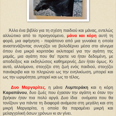
Άλλο ένα βιβλίο για τη σχέση παιδιού και μάνας, εντελώς
αλλιώτικο από το προηγούμενο,
μάνα και κόρη
αυτή τη
φορά, μια αφήγηση - παράπονο από μια γυναίκα η οποία
αναστενάζοντας συνεχίζει να βολοδέρνει μέσα στο αίνιγμα
όπου ένα μικρό κοριτσάκι εκλιπαρεί για την αγάπη της
μαμάς, μια αγάπη που θα' πρεπε να ήταν δεδομένη, με
αποδείξεις και εκδηλώσεις καθημερινές. Δεν ήταν όμως. Κι
αυτό, αλλοίμονο, στοιχίζει στη ζωή ενός παιδιού, στοιχίζει
πανάκριβα και το πληρώνει ως την ενηλικίωση, μπορεί και
ως την ωριμότητα, μπορεί και ως το τέλος.
Δυο Μαργαρίτες
, η μάνα
Λυμπεράκη
και η κόρη
Καραπάνου
, δυο ζωές που έχασαν την αγάπη κι όταν την
βρήκαν ήταν πια πολύ αργά. Δυο ίδια ονόματα που θα
τονίζουν για πάντα τη διαφορά ανάμεσα στη μεγάλη και στη
μικρή Μαργαρίτα, η οποία θα παραμένει μικρή και
μελαγχολική όσων χρόνων κι αν γίνει.