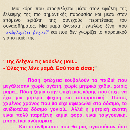
Μια κόρη που στροβιλίζεται μέσα στον εφιάλτη της
έλλειψης της πιο σημαντικής παρουσίας και μέσα στον
επόμενο εφιάλτη της συνεχούς περιπέτειας του
συναισθήματος. Μια μαμά άγνωστη, εντελώς ξένη, που
"αλληθωρίζει ψυχικά"
και που δεν γνωρίζει το παραμικρό
για το παιδί της.
"Της δείχνω τις κούκλες μου...
- Όλες τις λένε μαμά. Εσύ ποιά είσαι;
"
Πόση φτώχεια κουβαλούν τα παιδιά που
μεγάλωσαν χωρίς αγάπη, χωρίς μητρικά χάδια, χωρίς
μαμά... Πόση ζημιά στην ψυχή μιας κόρης που έτυχε να
έχει μια μητέρα ψυχρή και απορριπτική... Πόσος
χαμένος χρόνος που θα είχε αφιερωθεί στο δόσιμο, το
ανιδιοτελές δόσιμο γονιού... Αλλά η μητρική αγάπη
είναι πολύ παράξενη καμιά φορά, είναι τσιγγούνικη,
μπορεί και ανύπαρκτη.
Και οι άνθρωποι που θα μας αγαπούσαν όσο