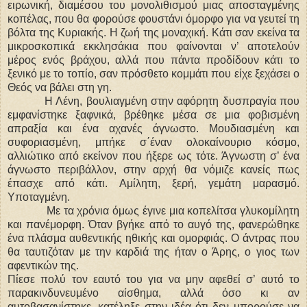
ειρωνική, διαμέσου του μονολιθισμού μιας αποσταγμένης
κοπέλας, που θα φορούσε φουστάνι όμορφο για να γευτεί τη
βόλτα της Κυριακής. Η ζωή της μοναχική. Κάτι σαν εκείνα τα
μικροσκοπικά εκκλησάκια που φαίνονται ν’ αποτελούν
μέρος ενός βράχου, αλλά που πάντα προδίδουν κάτι το
ξενικό με το τοπίο, σαν πρόσθετο κομμάτι που είχε ξεχάσει ο
Θεός να βάλει στη γη.
Η Λένη, βουλιαγμένη στην αφόρητη δυσπραγία που
εμφανίστηκε ξαφνικά, βρέθηκε μέσα σε μια φοβισμένη
απραξία και ένα αχανές άγνωστο. Μουδιασμένη και
συφοριασμένη, μπήκε σ΄έναν ολοκαίνουριο κόσμο,
αλλιώτικο από εκείνον που ήξερε ως τότε. Άγνωστη σ’ ένα
άγνωστο περιβάλλον, στην αρχή θα νόμιζε κανείς πως
έπασχε από κάτι. Αμίλητη, ξερή, γεμάτη μαρασμό.
Υποταγμένη.
Με τα χρόνια όμως έγινε μια κοπελίτσα γλυκομίλητη
και πανέμορφη. Όταν βγήκε από το αυγό της, φανερώθηκε
ένα πλάσμα αυθεντικής ηθικής και ομορφιάς. Ο άντρας που
θα ταυτιζόταν με την καρδιά της ήταν ο Άρης, ο γιος των
αφεντικών της.
Πίεσε πολύ τον εαυτό του για να μην αφεθεί σ’ αυτό το
παρακινδυνευμένο αίσθημα, αλλά όσο κι αν
αυτοβασανίστηκε, κατέληξε στην ιδέα ότι δεν μπορούσε να