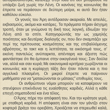
υπάρξει ζωή χωρίς την Λένη. Οι κανόνες της κοινωνίας θα
έπρεπε να περάσουν σε δεύτερη μοίρα, κι αυτό δεν ήταν
καθόλου εύκολο.
Οι γονείς του Άρη αντέδρασαν ακαριαία. Με απειλές,
εκβιασμούς, ακόμα και κατάρες. Τα πράγματα πήραν άσχημη
τροπή, όταν με γνώμονα τη δική τους λογική, έδιωξαν την
Λένη από το σπίτι. Κατηγορώντάς την ως χαμηλής
ποιότητος και δευτέρας διαλογής ον, που δεν σκαμπάζει γρι
περί της πρέπουσας κοσμιότητος και της επιβαλλόμενης
αβρότητος, το τακτ και η λεπτότητα, τα οικόσημά τους, σ’
εκείνη παντελώς ανύπαρκτα, απένταρη και άξεστη πώς
φαντάστηκε ότι θα έμπαινε στην οικογένειά τους; Σαν δούλα
ναι, αλλά και σαν κυρά; Με οικονομικά κριτήρια χωρίζονται οι
κοινωνίες και η κυρίαρχη τάξη δεν ήταν πάντα και η πιο
αγγελικά πλασμένη. Οι μικροί έπρεπε να παίρνουν
μαθήματα για να “ματαιώνονται οι μάταιες” επιθυμίες τους.
Οι ανθρώπινοι νόμοι μπορούν να καταφέρουν να
στενέψουν επικίνδυνα τις ευαίσθητες καρδιές. Αλλά η κάθε
εποχή σηματοδοτεί και ένα τέλος.
Ο Άρης πήρε την απόφασή του. Και την κράτησε γερά,
με σταθερή καρδιά. Η απόφαση είναι σαν τον γάντζο στον
κοφτερό βράχο του ορειβάτη. Χρειάζεται να στερεωθεί καλά,