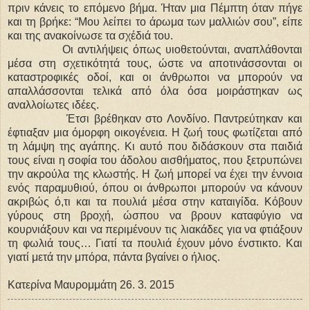
πριν κάνεις το επόμενο βήμα. Ήταν μια Πέμπτη όταν πήγε
και τη βρήκε: “Μου λείπει το άρωμα των μαλλιών σου”, είπε
και της ανακοίνωσε τα σχέδιά του.
Οι αντιλήψεις όπως υιοθετούνται, αναπλάθονται
μέσα στη σχετικότητά τους, ώστε να αποτινάσσονται οι
καταστροφικές οδοί, και οι άνθρωποι να μπορούν να
απαλλάσσονται τελικά από όλα όσα μοιράστηκαν ως
αναλλοίωτες ιδέες.
Έτσι βρέθηκαν στο Λονδίνο. Παντρεύτηκαν και
έφτιαξαν μια όμορφη οικογένεια. Η ζωή τους φωτίζεται από
τη λάμψη της αγάπης. Κι αυτό που διδάσκουν στα παιδιά
τους είναι η σοφία του άδολου αισθήματος, που ξετρυπώνει
την ακρούλα της κλωστής. Η ζωή μπορεί να έχει την έννοια
ενός παραμυθιού, όπου οι άνθρωποι μπορούν να κάνουν
ακριβώς ό,τι και τα πουλιά μέσα στην καταιγίδα. Κόβουν
γύρους στη βροχή, ώσπου να βρουν καταφύγιο να
κουρνιάξουν και να περιμένουν τις λιακάδες για να φτιάξουν
τη φωλιά τους… Γιατί τα πουλιά έχουν μόνο ένστικτο. Και
γιατί μετά την μπόρα, πάντα βγαίνει ο ήλιος.
Κατερίνα Μαυρομμάτη 26. 3. 2015