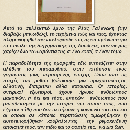
Aυτό το συλλεκτικό έργο της Ρέας Γαλανάκη (την
διαβάζω μανιωδώς), το περίμενα πώς και πώς, έχοντας
πληροφορηθεί την κυκλοφορία του, αφού πρόκειται για
το σύνολο της διηγηματικής της δουλειάς, σαν να μας
χαρίζει όλα τα διαμάντια της σ' ένα κουτί, σ΄έναν τόμο.
Η παραδοξότητα της ομορφιάς εδώ εντοπίζεται στην
αλήθεια του παραμυθιού, στην ιστόρηση ενός
γεγονότος μιας περασμένης εποχής. Πίσω από τις
πτυχές του μύθου βρίσκουμε μια πραγματικότητα,
αλλοτινή, διακριτική αλλά αυτούσια. Οι ιστορίες,
ονειρικοί εξωτισμοί, έχουν ήρωες ανθρώπους
μακρινών, ή όχι και τόσο, εποχών, ανθρώπους που
μπερδεύτηκαν με την ιστορία του τόπου τους, που
έζησαν πάθη που δεν τα σήκωνε η κοινωνία του τότε και
οι οποίοι σε κάποιες περιπτώσεις τιμωρήθηκαν ή
αυτοτιμωρήθηκαν κουβαλώντας την ριψοκίνδυνη
αποκοτιά τους, την αιδώ και το φορτίο της, για μια ζωή.