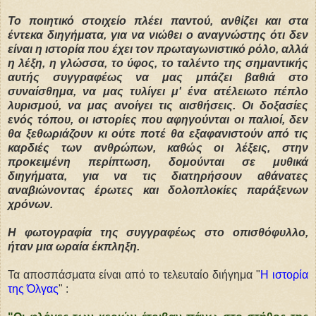
Το ποιητικό στοιχείο πλέει παντού, ανθίζει και στα
έντεκα διηγήματα, για να νιώθει ο αναγνώστης ότι δεν
είναι η ιστορία που έχει τον πρωταγωνιστικό ρόλο, αλλά
η λέξη, η γλώσσα, το ύφος, το ταλέντο της σημαντικής
αυτής συγγραφέως να μας μπάζει βαθιά στο
συναίσθημα, να μας τυλίγει μ' ένα ατέλειωτο πέπλο
λυρισμού, να μας ανοίγει τις αισθήσεις. Οι δοξασίες
ενός τόπου, οι ιστορίες που αφηγούνται οι παλιοί, δεν
θα ξεθωριάζουν κι ούτε ποτέ θα εξαφανιστούν από τις
καρδιές των ανθρώπων, καθώς οι λέξεις, στην
προκειμένη περίπτωση, δομούνται σε μυθικά
διηγήματα, για να τις διατηρήσουν αθάνατες
αναβιώνοντας έρωτες και δολοπλοκίες παράξενων
χρόνων.
Η φωτογραφία της συγγραφέως στο οπισθόφυλλο,
ήταν μια ωραία έκπληξη.
Τα αποσπάσματα είναι από το τελευταίο διήγημα "
Η ιστορία
της Όλγας
" :