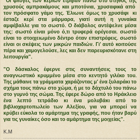
"Οι φλόγες των κεριών έτριβαν πάνω στο στήθος της
χρυσούς αμπρακάμους και μποτόνια, χρυσαφικά από
τον πρόσφατο γάμο της. Έλιωνε όμως το χρυσάφι κι
έσταζε κερί στα μάρμαρα, γιατί αυτή η γυναίκα
αμφέβαλλε για το σωστό. Ο διάβολος αντέψελνε μέσα
της: σωστό είναι μόνο ό,τι τρυφερά ορέγεσαι. σωστό
είναι το στοιχειωμένο δέντρο όταν επιστρέφεις. σωστό
είναι οι σκέψεις των μικρών παιδιών. Γι' αυτό κοιτούσε
πέρα και χαμογελούσε, λες και δεν παρευρισκότανε στη
λειτουργία".
"Ο δάσκαλος έφερνε στις συναντήσεις τους το
αναγνωστικό κρυμμένο μέσα στο κεντητό γιλέκο του.
Της μάθαινε τα γράμματα χαράζοντας μ' ένα ξυλαράκι το
σχήμα τους πάνω στο χώμα, ή με το δάχτυλό του πάνω
στο γυμνό της σώμα. Της έφερε δώρο από το Ηράκλειο
ένα λεπτό τετράδιο κι ένα μολυβάκι από το
βιβλιοχαρτοπωλείο των Αλεξίου, για να μπορεί να
κρύβει εύκολα το αμάρτημα της γραφής, που ήταν βαρύ
για τις γυναίκες όσο και το αμάρτημα της μοιχείας".
Κ.Μ