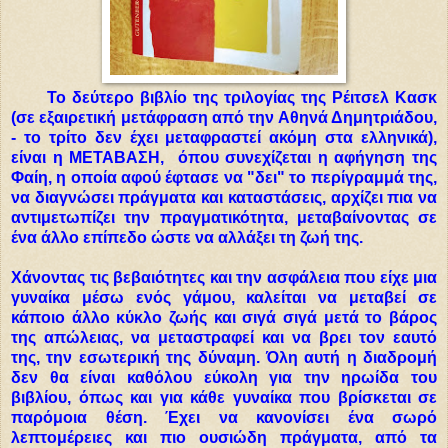
Το δεύτερο βιβλίο της τριλογίας της Ρέιτσελ Κασκ
(σε εξαιρετική μετάφραση από την Αθηνά Δημητριάδου,
- το τρίτο δεν έχει μεταφραστεί ακόμη στα ελληνικά),
είναι η ΜΕΤΑΒΑΣΗ, όπου συνεχίζεται η αφήγηση της
Φαίη, η οποία αφού έφτασε να "δει" το περίγραμμά της,
να διαγνώσει πράγματα και καταστάσεις, αρχίζει πια να
αντιμετωπίζει την πραγματικότητα, μεταβαίνοντας σε
ένα άλλο επίπεδο ώστε να αλλάξει τη ζωή της.
Χάνοντας τις βεβαιότητες και την ασφάλεια που είχε μια
γυναίκα μέσω ενός γάμου, καλείται να μεταβεί σε
κάποιο άλλο κύκλο ζωής και σιγά σιγά μετά το βάρος
της απώλειας, να μεταστραφεί και να βρει τον εαυτό
της, την εσωτερική της δύναμη. Όλη αυτή η διαδρομή
δεν θα είναι καθόλου εύκολη για την ηρωίδα του
βιβλίου, όπως και για κάθε γυναίκα που βρίσκεται σε
παρόμοια θέση. Έχει να κανονίσει ένα σωρό
λεπτομέρειες και πιο ουσιώδη πράγματα, από τα