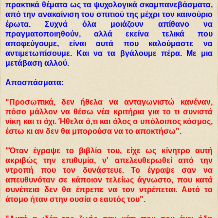
πρακτικά θέματα ως τα ψυχολογικά σκαμπανεβάσματα,
από την ανακαίνιση του σπιτιού της μέχρι τον καινούριο
έρωτα. Συχνά όλα μοιάζουν απίθανο να
πραγματοποιηθούν, αλλά εκείνα τελικά που
αποφεύγουμε, είναι αυτά που καλούμαστε να
αντιμετωπίσουμε. Και να τα βγάλουμε πέρα. Με μια
μετάβαση αλλού.
Αποσπάσματα:
"Προσωπικά, δεν ήθελα να ανταγωνιστώ κανέναν,
πόσο μάλλον να θέσω νέα κριτήρια για το τι συνιστά
νίκη και τι όχι. Ήθελα ό,τι και όλος ο υπόλοιπος κόσμος,
έστω κι αν δεν θα μπορούσα να το αποκτήσω".
"Όταν έγραψε το βιβλίο του, είχε ως κίνητρο αυτή
ακριβώς την επιθυμία, ν' απελευθερωθεί από την
ντροπή που τον δυνάστευε. Το έγραψε σαν να
απευθυνόταν σε κάποιον τελείως άγνωστο, που κατά
συνέπεια δεν θα έπρεπε να τον ντρέπεται. Αυτό το
άτομο ήταν στην ουσία ο εαυτός του".