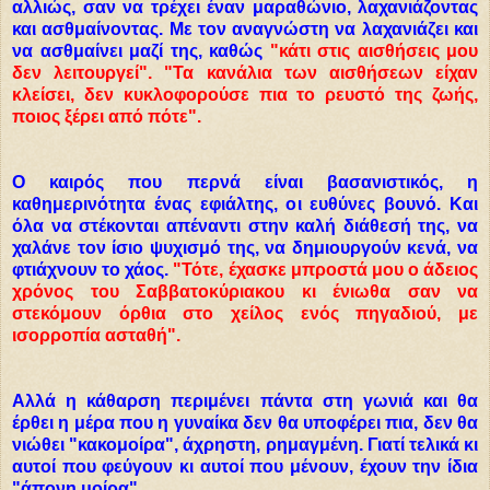
αλλιώς, σαν να τρέχει έναν μαραθώνιο, λαχανιάζοντας
και ασθμαίνοντας. Με τον αναγνώστη να λαχανιάζει και
να ασθμαίνει μαζί της, καθώς
"κάτι στις αισθήσεις μου
δεν λειτουργεί". "Τα κανάλια των αισθήσεων είχαν
κλείσει, δεν κυκλοφορούσε πια το ρευστό της ζωής,
ποιος ξέρει από πότε".
Ο καιρός που περνά είναι βασανιστικός, η
καθημερινότητα ένας εφιάλτης, οι ευθύνες βουνό. Και
όλα να στέκονται απέναντι στην καλή διάθεσή της, να
χαλάνε τον ίσιο ψυχισμό της, να δημιουργούν κενά, να
φτιάχνουν το χάος.
"Τότε, έχασκε μπροστά μου ο άδειος
χρόνος του Σαββατοκύριακου κι ένιωθα σαν να
στεκόμουν όρθια στο χείλος ενός πηγαδιού, με
ισορροπία ασταθή".
Αλλά η κάθαρση περιμένει πάντα στη γωνιά και θα
έρθει η μέρα που η γυναίκα δεν θα υποφέρει πια, δεν θα
νιώθει "κακομοίρα", άχρηστη, ρημαγμένη. Γιατί τελικά κι
αυτοί που φεύγουν κι αυτοί που μένουν, έχουν την ίδια
"άπονη μοίρα".