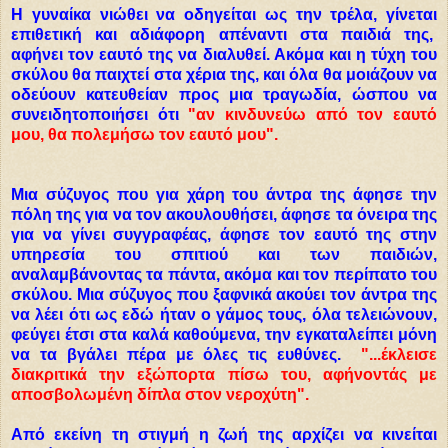
Η γυναίκα νιώθει να οδηγείται ως την τρέλα, γίνεται
επιθετική και αδιάφορη απέναντι στα παιδιά της,
αφήνει τον εαυτό της να διαλυθεί. Ακόμα και η τύχη του
σκύλου θα παιχτεί στα χέρια της, και όλα θα μοιάζουν να
οδεύουν κατευθείαν προς μια τραγωδία, ώσπου να
συνειδητοποιήσει ότι
"αν κινδυνεύω από τον εαυτό
μου, θα πολεμήσω τον εαυτό μου".
Μια σύζυγος που για χάρη του άντρα της άφησε την
πόλη της για να τον ακουλουθήσει, άφησε τα όνειρα της
για να γίνει συγγραφέας, άφησε τον εαυτό της στην
υπηρεσία του σπιτιού και των παιδιών,
αναλαμβάνοντας τα πάντα, ακόμα και τον περίπατο του
σκύλου. Μια σύζυγος που ξαφνικά ακούει τον άντρα της
να λέει ότι ως εδώ ήταν ο γάμος τους, όλα τελειώνουν,
φεύγει έτσι στα καλά καθούμενα, την εγκαταλείπει μόνη
να τα βγάλει πέρα με όλες τις ευθύνες.
"...έκλεισε
διακριτικά την εξώπορτα πίσω του, αφήνοντάς με
αποσβολωμένη δίπλα στον νεροχύτη".
Από εκείνη τη στιγμή η ζωή της αρχίζει να κινείται