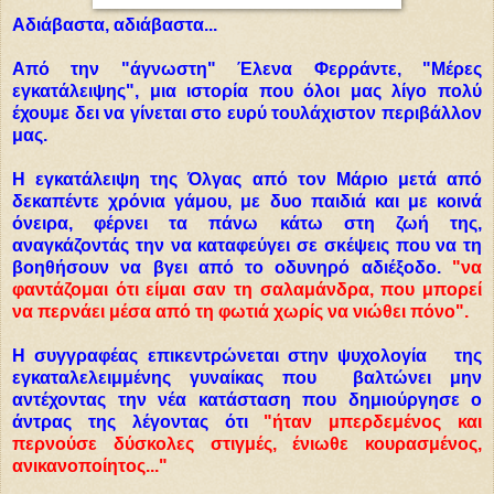
Αδιάβαστα, αδιάβαστα...
Από την "άγνωστη" Έλενα Φερράντε, "Μέρες
εγκατάλειψης", μια ιστορία που όλοι μας λίγο πολύ
έχουμε δει να γίνεται στο ευρύ τουλάχιστον περιβάλλον
μας.
Η εγκατάλειψη της Όλγας από τον Μάριο μετά από
δεκαπέντε χρόνια γάμου, με δυο παιδιά και με κοινά
όνειρα, φέρνει τα πάνω κάτω στη ζωή της,
αναγκάζοντάς την να καταφεύγει σε σκέψεις που να τη
βοηθήσουν να βγει από το οδυνηρό αδιέξοδο.
"να
φαντάζομαι ότι είμαι σαν τη σαλαμάνδρα, που μπορεί
να περνάει μέσα από τη φωτιά χωρίς να νιώθει πόνο".
Η συγγραφέας επικεντρώνεται στην ψυχολογία της
εγκαταλελειμμένης γυναίκας που βαλτώνει μην
αντέχοντας την νέα κατάσταση που δημιούργησε ο
άντρας της λέγοντας ότι
"ήταν μπερδεμένος και
περνούσε δύσκολες στιγμές, ένιωθε κουρασμένος,
ανικανοποίητος..."