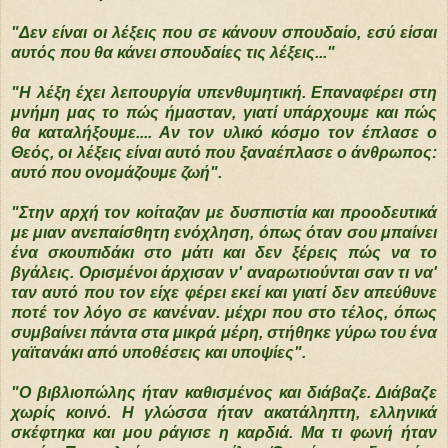
"Δεν είναι οι λέξεις που σε κάνουν σπουδαίο, εσύ είσαι
αυτός που θα κάνει σπουδαίες τις λέξεις..."
"Η λέξη έχει λειτουργία υπενθυμητική. Επαναφέρει στη
μνήμη μας το πώς ήμασταν, γιατί υπάρχουμε και πώς
θα καταλήξουμε.... Αν τον υλικό κόσμο τον έπλασε ο
Θεός, οι λέξεις είναι αυτό που ξαναέπλασε ο άνθρωπος:
αυτό που ονομάζουμε ζωή".
"Στην αρχή τον κοίταζαν με δυσπιστία και προοδευτικά
με μιαν ανεπαίσθητη ενόχληση, όπως όταν σου μπαίνει
ένα σκουπιδάκι στο μάτι και δεν ξέρεις πώς να το
βγάλεις. Ορισμένοι άρχισαν ν' αναρωτιούνται σαν τι να'
ταν αυτό που τον είχε φέρει εκεί και γιατί δεν απεύθυνε
ποτέ τον λόγο σε κανέναν. μέχρι που στο τέλος, όπως
συμβαίνει πάντα στα μικρά μέρη, στήθηκε γύρω του ένα
γαϊτανάκι από υποθέσεις και υποψίες".
"Ο βιβλιοπώλης ήταν καθισμένος και διάβαζε. Διάβαζε
χωρίς κοινό. Η γλώσσα ήταν ακατάληπτη, ελληνικά
σκέφτηκα και μου ράγισε η καρδιά. Μα τι φωνή ήταν