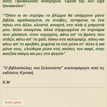
αυτή; Προκαλούσε ανατριχίλα. Όμοιά της δεν είχα
ξανακούσει".
"'Οπου κι αν στρέφω το βλέμμα θα υπάρχουν μόνο
βιβλία, αραδιασμένα, σε στοίβες, πεταμένα, το ένα
πάνω στο άλλο, κλειστά, ανοιχτά, στο πλάι ή μπροστά
μου, άλλα σκισμένα, άλλα στριμωγμένα σε συρτάρια
που χάσκουν, στον νεροχύτη, κάτω απ' τη βρύση που
στάζει, κάτω απ' το χαλί, πάνω στα καλοριφέρ, πάνω και
κάτω απ' το κρεβάτι, χωμένα το ένα μέσα στ' άλλο ή και
μόνα τους, ελεύθερα μέσα στις κούπες του καφέ, στην
κουζίνα ακόμη και μες στο ψυγείο".
"Ο βιβλιοπώλης του Σελινούντα" κυκλοφόρησε από τις
εκδόσεις Κριτική.
Κ.Μ
Κοινή χρήση