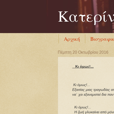
Κατερί
Αρχική
Βιογραφι
Πέμπτη 20 Οκτωβρίου 2016
Κι όμως!...
Κι όμως!...
Εξαιτίας μιας τραγωδίας απ'
να΄ χει εξανεμιστεί δια παν
Κι όμως!...
Η ζωή γλυκαίνει από μόνη 