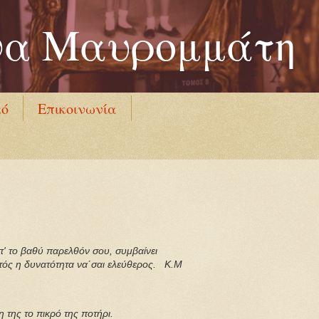
να Μαυρομμάτη
κό
Επικοινωνία
 το βαθύ παρελθόν σου, συμβαίνει
τός η δυνατότητα να΄σαι ελεύθερος. Κ.Μ
της το πικρό της ποτήρι.