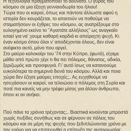
Η τεχνολογία πραγματοποιεί το αδύνατο. O γύρος του
κόσμου σε μια έξοχη γενναιοδωρία του ήλιου!
Τώρα που οι καιροί, όπως και πάντοτε άλλωστε αφού η
ιστορία δεν κουράζεται, το απαιτούν να ποθούμε να
σταματήσουν οι έχθρες του κόσμου, ας ανατρέξουμε στο
ευλογημένο εκείνο το "Αγαπάτε αλλήλους" ως αναγκαίο
εσαεί για να' χουμε καθαρή καρδιά κι απείραχτη ψυχή. Κι
έναν κόσμο όπου όλοι ν' αποδέχονται όλους, δεν είναι
ανέφικτο αυτό, μόνο που αργεί.
Στο μαύρο καλοκαίρι του '74 στην Κύπρο, (φωτό), είχαμε
μάθει από πρώτο χέρι τι θα πει πόλεμος, θάνατος, αδικία,
ξεριζωμός και προσφυγιά. Γι' αυτό ίσως να κατανοούμε
ευκολότερα τα σημερινά δεινά του κόσμου. Αλλά και ποια
χώρα δεν έζησε μαύρες εποχές;.. Ας ευχηθούμε να
ησυχάσουν οι καιροί, να τελειώσει ο πόλεμος στη Συρία και
ποτέ πια κανείς να μην τρέφει μίσος για άλλον άνθρωπο,
όπου κι αν ανήκει.
Πού πάνε τα χρόνια τρέχοντας;.. Βιαστικά κινούνται μπροστά
χωρίς πυξίδες συνήθως και σε φέρνουν σε πόλεις του
κόσμου και σε μέρη της ψυχής που ξεδιπλώνονται χρόνο με
τον χρόνο για να επιταχυνθεί η επίτευξη της αυτογνωσίας,