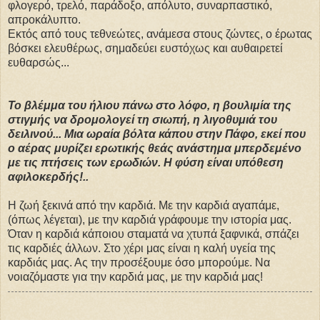
φλογερό, τρελό, παράδοξο, απόλυτο, συναρπαστικό,
απροκάλυπτο.
Εκτός από τους τεθνεώτες, ανάμεσα στους ζώντες, ο έρωτας
βόσκει ελευθέρως, σημαδεύει ευστόχως και αυθαιρετεί
ευθαρσώς...
Το βλέμμα του ήλιου πάνω στο λόφο, η βουλιμία της
στιγμής να δρομολογεί τη σιωπή, η λιγοθυμιά του
δειλινού... Μια ωραία βόλτα κάπου στην Πάφο, εκεί που
ο αέρας μυρίζει ερωτικής θεάς ανάστημα μπερδεμένο
με τις πτήσεις των ερωδιών. Η φύση είναι υπόθεση
αφιλοκερδής!..
Η ζωή ξεκινά από την καρδιά. Με την καρδιά αγαπάμε,
(όπως λέγεται), με την καρδιά γράφουμε την ιστορία μας.
Όταν η καρδιά κάποιου σταματά να χτυπά ξαφνικά, σπάζει
τις καρδιές άλλων. Στο χέρι μας είναι η καλή υγεία της
καρδιάς μας. Ας την προσέξουμε όσο μπορούμε. Να
νοιαζόμαστε για την καρδιά μας, με την καρδιά μας!