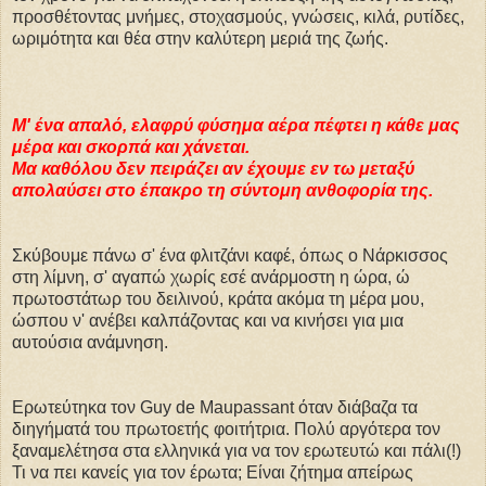
προσθέτοντας μνήμες, στοχασμούς, γνώσεις, κιλά, ρυτίδες,
ωριμότητα και θέα στην καλύτερη μεριά της ζωής.
Μ' ένα απαλό, ελαφρύ φύσημα αέρα πέφτει η κάθε μας
μέρα και σκορπά και χάνεται.
Μα καθόλου δεν πειράζει αν έχουμε εν τω μεταξύ
απολαύσει στο έπακρο τη σύντομη ανθοφορία της.
Σκύβουμε πάνω σ' ένα φλιτζάνι καφέ, όπως ο Νάρκισσος
στη λίμνη, σ' αγαπώ χωρίς εσέ ανάρμοστη η ώρα, ώ
πρωτοστάτωρ του δειλινού, κράτα ακόμα τη μέρα μου,
ώσπου ν' ανέβει καλπάζοντας και να κινήσει για μια
αυτούσια ανάμνηση.
Ερωτεύτηκα τον Guy de Maupassant όταν διάβαζα τα
διηγήματά του πρωτοετής φοιτήτρια. Πολύ αργότερα τον
ξαναμελέτησα στα ελληνικά για να τον ερωτευτώ και πάλι(!)
Τι να πει κανείς για τον έρωτα; Είναι ζήτημα απείρως