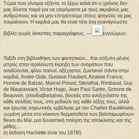
Τώρα που γίνομαι εξήντα, το ξέρω καλά ότι ο χρόνος δεν
μας δίνεται παρά για να χαιρόμαστε με τους ακριβούς μας
ανθρώπους και να μην επιτρέπουμε στους φτηνούς να μας
πικραίνουν. Η καρδιά μας θα είναι τότε ένα ευανάγνωστο
βιβλίο χωρίς άσκοπες παραγράφους. —
ευγνώμων.
Ταξίδι στη βιβλιοθήκη των φοιτητικών... Και σύξυλη μένεις
μπρος στην αχαλίνωτη έκρηξη των ονομάτων που
αναδύονται, φίλοι παλιοί, αξέχαστοι, ζωντανοί πάντα στην
καρδιά, Andre Gide, Gustave Flaubert, Anatole France,
Honore de Balzac, Marcel Proust, Stendhal, Rimbaud, Guy
de Maupassant, Victor Hugo, Jean Paul Sartre, Simone de
Beauvoir, χιλιοδιαβασμένοι, βουτιές στο ανεξιχνίαστο της
κάθε σελίδας τους, στο μεδούλι της κάθε λέξης τους, αλλά
και έρωτας σαρωτικής εμβέλειας με τον Charles Baudelaire,
χωμένη μέσα στο κόκκινο δερματόδετο των βαλσαμωμένων
fleurs du Μal, μια δυναστική ποίηση της απόκλισης και της
μέθης…
(η έκδοση Hachette είναι του 1876!)