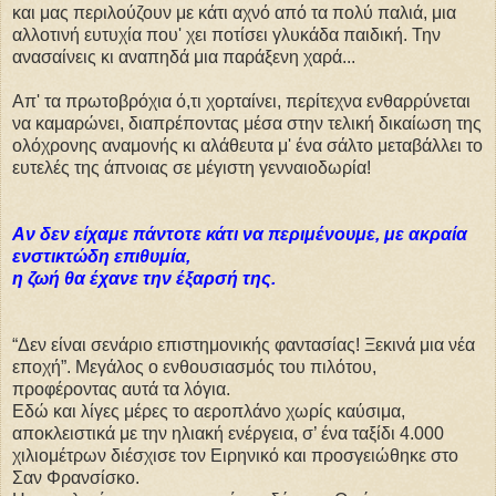
και μας περιλούζουν με κάτι αχνό από τα πολύ παλιά, μια
αλλοτινή ευτυχία που' χει ποτίσει γλυκάδα παιδική. Την
ανασαίνεις κι αναπηδά μια παράξενη χαρά...
Απ' τα πρωτοβρόχια ό,τι χορταίνει, περίτεχνα ενθαρρύνεται
να καμαρώνει, διαπρέποντας μέσα στην τελική δικαίωση της
ολόχρονης αναμονής κι αλάθευτα μ' ένα σάλτο μεταβάλλει το
ευτελές της άπνοιας σε μέγιστη γενναιοδωρία!
Αν δεν είχαμε πάντοτε κάτι να περιμένουμε, με ακραία
ενστικτώδη επιθυμία,
η ζωή θα έχανε την έξαρσή της.
“Δεν είναι σενάριο επιστημονικής φαντασίας! Ξεκινά μια νέα
εποχή”. Μεγάλος ο ενθουσιασμός του πιλότου,
προφέροντας αυτά τα λόγια.
Εδώ και λίγες μέρες το αεροπλάνο χωρίς καύσιμα,
αποκλειστικά με την ηλιακή ενέργεια, σ’ ένα ταξίδι 4.000
χιλιομέτρων διέσχισε τον Ειρηνικό και προσγειώθηκε στο
Σαν Φρανσίσκο.