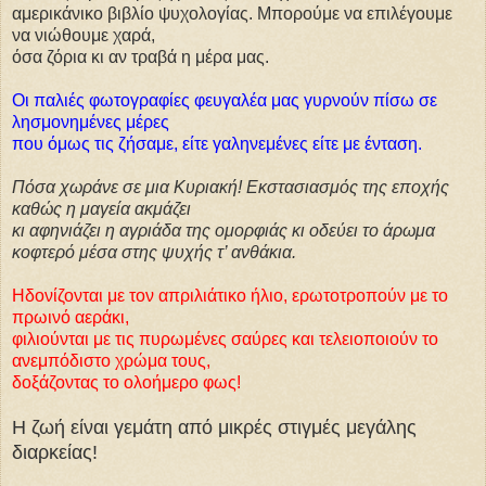
αμερικάνικο βιβλίο ψυχολογίας. Μπορούμε να επιλέγουμε
να νιώθουμε χαρά,
όσα ζόρια κι αν τραβά η μέρα μας.
Οι παλιές φωτογραφίες φευγαλέα μας γυρνούν πίσω σε
λησμονημένες μέρες
που όμως τις ζήσαμε, είτε γαληνεμένες είτε με ένταση.
Πόσα χωράνε σε μια Κυριακή! Εκστασιασμός της εποχής
καθώς η μαγεία ακμάζει
κι αφηνιάζει η αγριάδα της ομορφιάς κι οδεύει το άρωμα
κοφτερό μέσα στης ψυχής τ’ ανθάκια.
Ηδονίζονται με τον απριλιάτικο ήλιο, ερωτοτροπούν με το
πρωινό αεράκι,
φιλιούνται με τις πυρωμένες σαύρες και τελειοποιούν το
ανεμπόδιστο χρώμα τους,
δοξάζοντας το ολοήμερο φως!
Η ζωή είναι γεμάτη από μικρές στιγμές μεγάλης
διαρκείας!