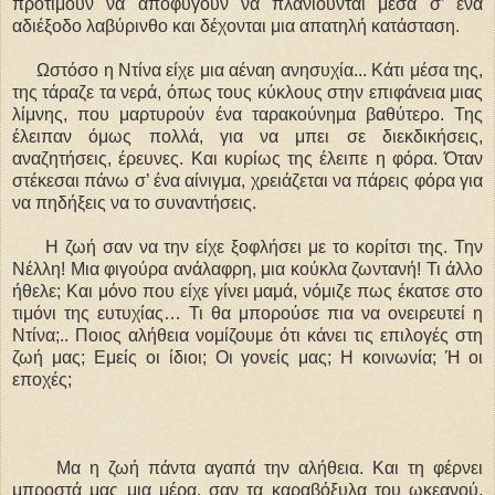
προτιμούν να αποφύγουν να πλανιούνται μέσα σ’ ένα
αδιέξοδο λαβύρινθο και δέχονται μια απατηλή κατάσταση.
Ωστόσο η Ντίνα είχε μια αέναη ανησυχία... Κάτι μέσα της,
της τάραζε τα νερά, όπως τους κύκλους στην επιφάνεια μιας
λίμνης, που μαρτυρούν ένα ταρακούνημα βαθύτερο. Της
έλειπαν όμως πολλά, για να μπει σε διεκδικήσεις,
αναζητήσεις, έρευνες. Και κυρίως της έλειπε η φόρα. Όταν
στέκεσαι πάνω σ’ ένα αίνιγμα, χρειάζεται να πάρεις φόρα για
να πηδήξεις να το συναντήσεις.
Η ζωή σαν να την είχε ξοφλήσει με το κορίτσι της. Την
Νέλλη! Μια φιγούρα ανάλαφρη, μια κούκλα ζωντανή! Τι άλλο
ήθελε; Και μόνο που είχε γίνει μαμά, νόμιζε πως έκατσε στο
τιμόνι της ευτυχίας… Τι θα μπορούσε πια να ονειρευτεί η
Ντίνα;.. Ποιος αλήθεια νομίζουμε ότι κάνει τις επιλογές στη
ζωή μας; Εμείς οι ίδιοι; Οι γονείς μας; Η κοινωνία; Ή οι
εποχές;
Μα η ζωή πάντα αγαπά την αλήθεια. Και τη φέρνει
μπροστά μας μια μέρα, σαν τα καραβόξυλα του ωκεανού,