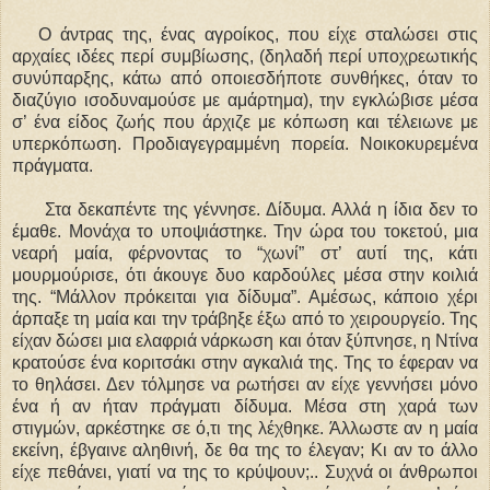
Ο άντρας της, ένας αγροίκος, που είχε σταλώσει στις
αρχαίες ιδέες περί συμβίωσης, (δηλαδή περί υποχρεωτικής
συνύπαρξης, κάτω από οποιεσδήποτε συνθήκες, όταν το
διαζύγιο ισοδυναμούσε με αμάρτημα), την εγκλώβισε μέσα
σ’ ένα είδος ζωής που άρχιζε με κόπωση και τέλειωνε με
υπερκόπωση. Προδιαγεγραμμένη πορεία. Νοικοκυρεμένα
πράγματα.
Στα δεκαπέντε της γέννησε. Δίδυμα. Αλλά η ίδια δεν το
έμαθε. Μονάχα το υποψιάστηκε. Την ώρα του τοκετού, μια
νεαρή μαία, φέρνοντας το “χωνί” στ’ αυτί της, κάτι
μουρμούρισε, ότι άκουγε δυο καρδούλες μέσα στην κοιλιά
της. “Μάλλον πρόκειται για δίδυμα”. Αμέσως, κάποιο χέρι
άρπαξε τη μαία και την τράβηξε έξω από το χειρουργείο. Της
είχαν δώσει μια ελαφριά νάρκωση και όταν ξύπνησε, η Ντίνα
κρατούσε ένα κοριτσάκι στην αγκαλιά της. Της το έφεραν να
το θηλάσει. Δεν τόλμησε να ρωτήσει αν είχε γεννήσει μόνο
ένα ή αν ήταν πράγματι δίδυμα. Μέσα στη χαρά των
στιγμών, αρκέστηκε σε ό,τι της λέχθηκε. Άλλωστε αν η μαία
εκείνη, έβγαινε αληθινή, δε θα της το έλεγαν; Κι αν το άλλο
είχε πεθάνει, γιατί να της το κρύψουν;.. Συχνά οι άνθρωποι