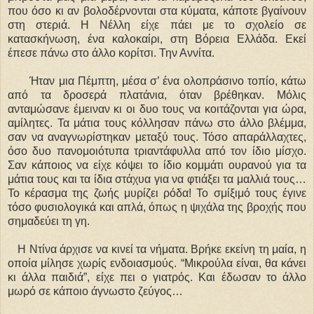
που όσο κι αν βολοδέρνονται στα κύματα, κάποτε βγαίνουν
στη στεριά. Η Νέλλη είχε πάει με το σχολείο σε
κατασκήνωση, ένα καλοκαίρι, στη Βόρεια Ελλάδα. Εκεί
έπεσε πάνω στο άλλο κορίτσι. Την Αννίτα.
Ήταν μια Πέμπτη, μέσα σ’ ένα ολοπράσινο τοπίο, κάτω
από τα δροσερά πλατάνια, όταν βρέθηκαν. Μόλις
ανταμώσανε έμειναν κι οι δυο τους να κοιτάζονται για ώρα,
αμίλητες. Τα μάτια τους κόλλησαν πάνω στο άλλο βλέμμα,
σαν να αναγνωρίστηκαν μεταξύ τους. Τόσο απαράλλαχτες,
όσο δυο πανομοιότυπα τριαντάφυλλα από τον ίδιο μίσχο.
Σαν κάποιος να είχε κόψει το ίδιο κομμάτι ουρανού για τα
μάτια τους και τα ίδια στάχυα για να φτιάξει τα μαλλιά τους…
Το κέρασμα της ζωής μυρίζει ρόδα! Το σμίξιμό τους έγινε
τόσο φυσιολογικά και απλά, όπως η ψιχάλα της βροχής που
σημαδεύει τη γη.
Η Ντίνα άρχισε να κινεί τα νήματα. Βρήκε εκείνη τη μαία, η
οποία μίλησε χωρίς ενδοιασμούς. “Μικρούλα είναι, θα κάνει
κι άλλα παιδιά”, είχε πει ο γιατρός. Και έδωσαν το άλλο
μωρό σε κάποιο άγνωστο ζεύγος…