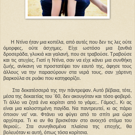
Η Ντίνα ήταν μια κοπέλα, από αυτές που δεν τις λες ούτε
όμορφες, ούτε άσχημες. Είχε ωστόσο μια ξανθιά
δροσεράδα, γλυκιά και γαλανή, που σε τραβούσε. Τραβούσε
και τις ατυχίες. Γιατί η Ντίνα, σαν να είχε κάνει μια συνθήκη
ζωής, ανίκανη να προστατέψει τον εαυτό της, άφησε τους
άλλους να την παρασύρουν στα νερά τους, σαν χάρτινη
βαρκούλα σε ρυάκι που κατηφορίζει.
Στα δεκατέσσερά της την πάντρεψαν. Αυτό βέβαια, τότε,
μέσα της δεκαετίας του ΄60, δεν ακουγόταν και τόσο φοβερό.
Τι άλλο να ζητά ένα κορίτσι από το γάμο;.. Γάμος!.. Κι ας
είναι μια καλοστημένη παγίδα. Να παντρευτεί, κι ας πάρει
όποιον να’ ναι. Φτάνει να φύγει από το σπίτι μια ώρα
αρχύτερα. Τι κι αν θα βρισκόταν στο ανοιχτό στόμα του
θεριού;.. Στα συνηθισμένα πλαίσια της εποχής, θα
βολευόταν κι αυτή, όπως τόσα κορίτσια.