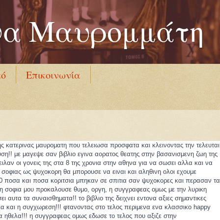
να Μαυρομμάτη
κό
Επικοινωνία
ο της κατερινας μαυροματη που τελειωσα προσφατα και κλεινοντας την τελευται
υση!! με μαγεψε σαν βιβλιο εγινα αορατος θεατης στην βασανισμενη ζωη της
ειλαν οι γονεις της στα 8 της χρονια στην αθηνα για να σωσει αλλα και να
 σοφιας ως ψυχοκορη θα μπορουσε να ειναι και αληθινη ολοι εχουμε
 70 ποσα και ποσα κοριτσια μπηκαν σε σπιτια σαν ψυχοκορες και περασαν τα
 η σοφια μου προκαλουσε θυμο, οργη, η συγγραφεας ομως με την λυρικη
 αυτα τα συναισθηματα!! το βιβλιο της δειχνει εντονα αξιες σημαντικες
λα και η συγχωρεση!!! φτανοντας στο τελος περιμενα ενα κλασσικο happy
α ηθελα!!! η συγγραφεας ομως εδωσε το τελος που αξιζε στην