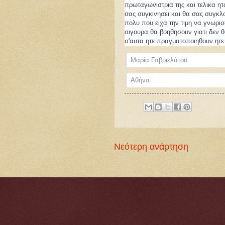
πρωταγωνιστρια της και τελικα ητα
σας συγκινησει και θα σας συγκλ
πολυ που ειχα την τιμη να γνωρισ
σιγουρα θα βοηθησουν γιατι δεν θ
σ'αυτα ητε πραγματοποιηθουν ητε 
Mαρία Γαβριελάτου
Αθήνα.
Νεότερη ανάρτηση