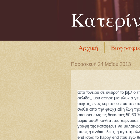
Κατερί
Αρχική
Βιογραφι
Παρασκευή 24 Μαΐου 2013
απο ''ονειρο σε ονειρο'' το βιβλι
σελιδα,, μου αφησε μια γλυκια γε
σοφιας, ενος κοριτσιου που
το εστ
σωθει απο την φτωχεια!!η ζωη της
ακουσει πως τις δεκαετιες 50,60
μυρια οσα!! καθετι που περνουσε
γραφη της καταφερνε να μαλακωσει
οπως η ανιδιοτελεια, η αγαπη αλ
end ισως το happy end που εγω θ